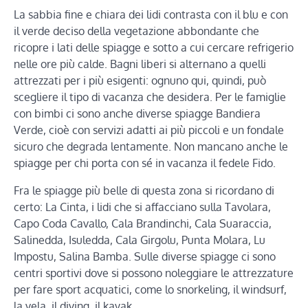
La sabbia fine e chiara dei lidi contrasta con il blu e con
il verde deciso della vegetazione abbondante che
ricopre i lati delle spiagge e sotto a cui cercare refrigerio
nelle ore più calde. Bagni liberi si alternano a quelli
attrezzati per i più esigenti: ognuno qui, quindi, può
scegliere il tipo di vacanza che desidera. Per le famiglie
con bimbi ci sono anche diverse spiagge Bandiera
Verde, cioè con servizi adatti ai più piccoli e un fondale
sicuro che degrada lentamente. Non mancano anche le
spiagge per chi porta con sé in vacanza il fedele Fido.
Fra le spiagge più belle di questa zona si ricordano di
certo: La Cinta, i lidi che si affacciano sulla Tavolara,
Capo Coda Cavallo, Cala Brandinchi, Cala Suaraccia,
Salinedda, Isuledda, Cala Girgolu, Punta Molara, Lu
Impostu, Salina Bamba. Sulle diverse spiagge ci sono
centri sportivi dove si possono noleggiare le attrezzature
per fare sport acquatici, come lo snorkeling, il windsurf,
la vela, il diving, il kayak.