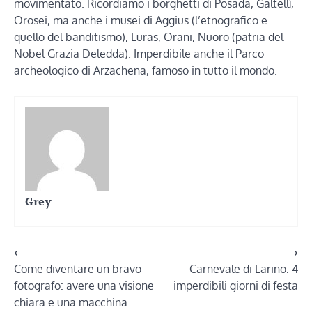
movimentato. Ricordiamo i borghetti di Posada, Galtellì,
Orosei, ma anche i musei di Aggius (l’etnografico e
quello del banditismo), Luras, Orani, Nuoro (patria del
Nobel Grazia Deledda). Imperdibile anche il Parco
archeologico di Arzachena, famoso in tutto il mondo.
Grey
Navigazione
⟵
⟶
Come diventare un bravo
Carnevale di Larino: 4
articoli
fotografo: avere una visione
imperdibili giorni di festa
chiara e una macchina