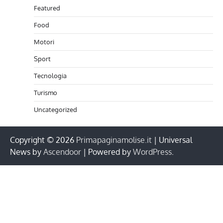
Featured
Food
Motori
Sport
Tecnologia
Turismo
Uncategorized
Copyright © 2026
Primapaginamolise.it
| Universal
News by
Ascendoor
| Powered by
WordPress
.