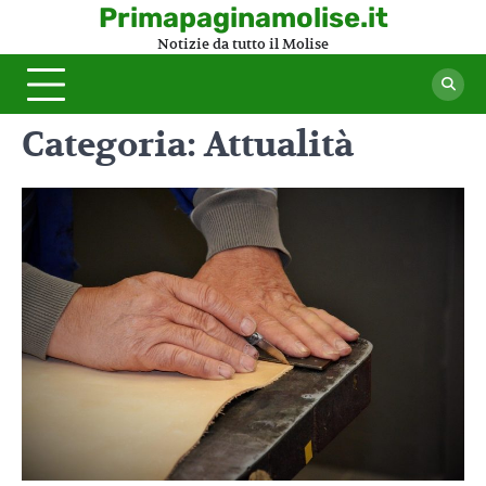
Skip
Primapaginamolise.it
to
Notizie da tutto il Molise
content
Categoria:
Attualità