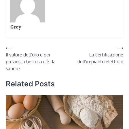
Grey
Navigazione
⟵
⟶
Il valore dell’oro e dei
La certificazione
articoli
preziosi: che cosa c’è da
dell’impianto elettrico
sapere
Related Posts