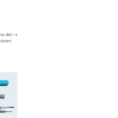
usa del
⟶
binieri