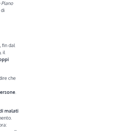
 Piano
 di
, fin dal
 il
roppi
dire che
persone
.
di malati
mento.
ora: