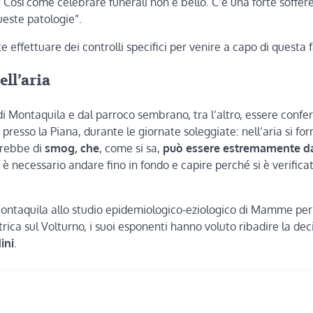
 Così come celebrare funerali non è bello. C’è una forte soffer
ueste patologie”.
te effettuare dei controlli specifici per venire a capo di questa
ll’aria
i Montaquila e dal parroco sembrano, tra l’altro, essere conf
presso la Piana, durante le giornate soleggiate: nell’aria si fo
erebbe di
smog, che
, come si sa,
può essere estremamente d
 è necessario andare fino in fondo e capire perché si è verifica
ontaquila allo studio epidemiologico-eziologico di Mamme per 
rica sul Volturno, i suoi esponenti hanno voluto ribadire la dec
ini
.