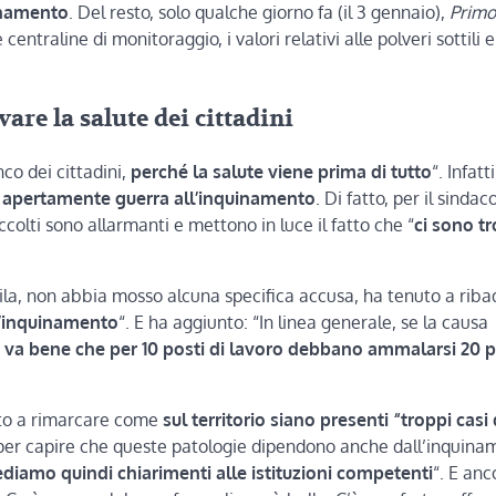
uinamento
. Del resto, solo qualche giorno fa (il 3 gennaio),
Primo
ntraline di monitoraggio, i valori relativi alle polveri sottili e
re la salute dei cittadini
co dei cittadini,
perché la salute viene prima di tutto
“. Infatti
o apertamente guerra all’inquinamento
. Di fatto, per il sindaco,
raccolti sono allarmanti e mettono in luce il fatto che “
ci sono t
ila, non abbia mosso alcuna specifica accusa, ha tenuto a riba
ll’inquinamento
“. E ha aggiunto: “In linea generale, se la causa
 va bene che per 10 posti di lavoro debbano ammalarsi 20 
nuto a rimarcare come
sul territorio siano presenti “troppi casi 
per capire che queste patologie dipendono anche dall’inquina
ediamo quindi chiarimenti alle istituzioni competenti
“. E anc