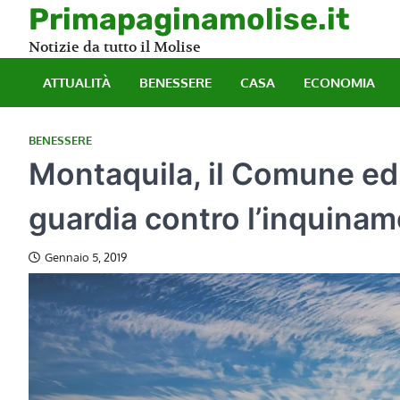
Skip
Primapaginamolise.it
to
Notizie da tutto il Molise
content
ATTUALITÀ
BENESSERE
CASA
ECONOMIA
BENESSERE
Montaquila, il Comune ed 
guardia contro l’inquina
Gennaio 5, 2019