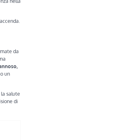
enza nella
 faccenda.
ermate da
rma
annoso,
to un
la salute
isione di