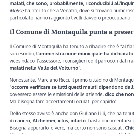
malati, che sono, probabilmente, riconducibili all’inq
Molise
ha riferito che a Venafro, dove si trovano numerose ce
particolato hanno raggiunto livelli davvero preoccupanti.
Il Comune di Montaquila punta a preserva
Il Comune di Montaquila ha tenuto a ribadire che è “al fian
suo esordio,
l’amministrazione municipale ha dichiarat
vicesindaco, l’assessore, i consiglieri ed il parroco, i dati 
malati nella Valle del Volturno
“.
Nonostante, Marciano Ricci, il primo cittadino di Montaqu
“
occorre verificare se tutti questi malati dipendono da
dovessero essere le emissioni delle aziende,
dico che non
Ma bisogna fare accertamenti oculati per capirlo”.
Dello stesso avviso è anche don Giuliano Lilli, che ha te
di cancro, Alzheimer, ictus, infarto
: basta documentarsi 
Bisogna appurarlo, è vero, ma certo non sono casuali.
Chi