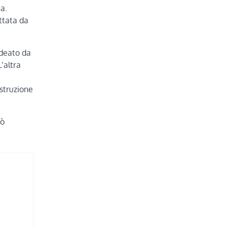
a.
ttata da
ideato da
’altra
ostruzione
uò