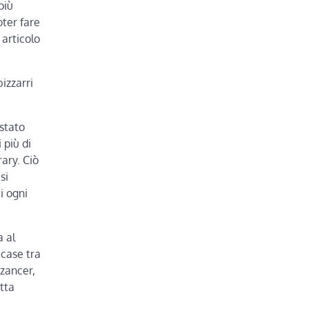
più
oter fare
 articolo
izzarri
 stato
 più di
rary. Ciò
si
ti ogni
a al
 case tra
Szancer,
tta