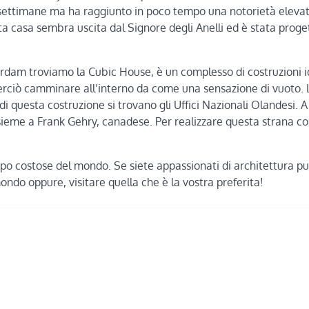
e settimane ma ha raggiunto in poco tempo una notorietà elevat
sta casa sembra uscita dal Signore degli Anelli ed è stata proge
erdam troviamo la Cubic House, è un complesso di costruzioni 
rciò camminare all’interno da come una sensazione di vuoto. L
di questa costruzione si trovano gli Uffici Nazionali Olandesi. A
nsieme a Frank Gehry, canadese. Per realizzare questa strana c
mpo costose del mondo. Se siete appassionati di architettura p
mondo oppure, visitare quella che è la vostra preferita!