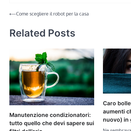
Navigazione
⟵
Come scegliere il robot per la casa
articoli
Related Posts
Caro bolle
aumenti c
Manutenzione condizionatori:
nuovo) in 
tutto quello che devi sapere sui
Ne sembravan