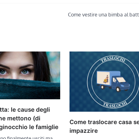
Come vestire una bimba al bat
tta: le cause degli
he mettono (di
Come traslocare casa s
ginocchio le famiglie
impazzire
o finalmente usciti ma