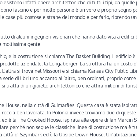
sistono infatti opere architettoniche di tutti i tipi, da quelle 
roprio fascino e per molte persone è un vero e proprio sogno p
e case più costose e strane del mondo e per farlo, riprendo un
utto di alcuni ingegneri visionari che hanno dato vita a edifici b
e moltissima gente.
o, e la costruzione si chiama The Basket Building. L’edificio è
l prodotto aziendale, la Longaberger. La struttura ha un costo di
. L’altra si trova nel Missouri e si chiama Kansas City Public Lib
 serie di libri uno accanto all’altro, ben ordinati, proprio come 
si tratta di un gioiello architettonico che attira milioni di turis
e House, nella città di Guimarães. Questa casa è stata ispirat
 roccia ben lavorata. In Polonia invece troviamo due di queste
t ed è la The Crooked House, ispirata alle opere di Jan Marcin 
olare perché non segue le classiche linee di costruzione ma è tu
ella città di Szymbark ed è la Upside Down House. Un’abitazione