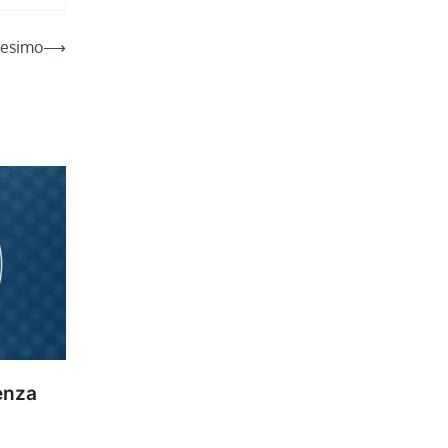
tesimo
⟶
enza