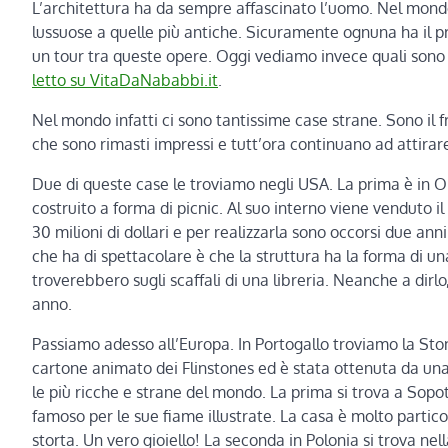
L’architettura ha da sempre affascinato l’uomo. Nel mondo e
lussuose a quelle più antiche. Sicuramente ognuna ha il p
un tour tra queste opere. Oggi vediamo invece quali sono l
letto su VitaDaNababbi.it
.
Nel mondo infatti ci sono tantissime case strane. Sono il fr
che sono rimasti impressi e tutt’ora continuano ad attirar
Due di queste case le troviamo negli USA. La prima è in Ohi
costruito a forma di picnic. Al suo interno viene venduto i
30 milioni di dollari e per realizzarla sono occorsi due anni
che ha di spettacolare è che la struttura ha la forma di una
troverebbero sugli scaffali di una libreria. Neanche a dirlo, 
anno.
Passiamo adesso all’Europa. In Portogallo troviamo la Ston
cartone animato dei Flinstones ed è stata ottenuta da una
le più ricche e strane del mondo. La prima si trova a Sopo
famoso per le sue fiame illustrate. La casa è molto partic
storta. Un vero gioiello! La seconda in Polonia si trova n