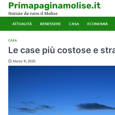
Skip
Primapaginamolise.it
to
Notizie da tutto il Molise
content
ATTUALITÀ
BENESSERE
CASA
ECONOMIA
CASA
Le case più costose e st
Marzo 31, 2020