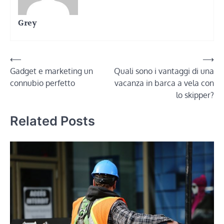
Grey
Navigazione
⟵
⟶
Gadget e marketing un
Quali sono i vantaggi di una
articoli
connubio perfetto
vacanza in barca a vela con
lo skipper?
Related Posts