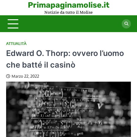
Skip
Primapaginamolise.it
to
Notizie da tutto il Molise
content
ATTUALITÀ
Edward O. Thorp: ovvero l’uomo
che batté il casinò
Marzo 22, 2022