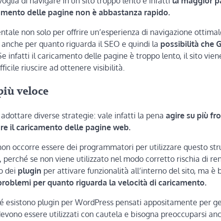
glia di navigare in un sito troppo lento e infatti
la maggior p
icamento delle pagine non è abbastanza rapido.
tale non solo per offrire un’esperienza di navigazione ottimal
mo anche per quanto riguarda il SEO e quindi la
possibilità che 
Se infatti il caricamento delle pagine è troppo lento, il sito vien
icile riuscire ad ottenere visibilità.
più veloce
adottare diverse strategie: vale infatti la pena
agire su più fro
are il caricamento delle pagine web.
non occorre essere dei programmatori per utilizzare questo st
perché se non viene utilizzato nel modo corretto rischia di ren
o dei
plugin
per attivare funzionalità all’interno del sito, ma è
problemi per quanto riguarda la velocità di caricamento.
ché esistono plugin per WordPress pensati appositamente per ge
 devono essere utilizzati con cautela e bisogna preoccuparsi an