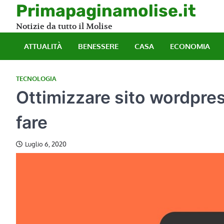
Skip
Primapaginamolise.it
to
Notizie da tutto il Molise
content
ATTUALITÀ
BENESSERE
CASA
ECONOMIA
TECNOLOGIA
Ottimizzare sito wordpre
fare
Luglio 6, 2020