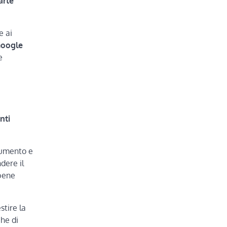
arte
e ai
Google
e
nti
rumento e
dere il
 bene
stire la
che di