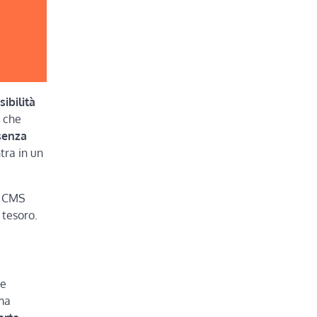
sibilità
a che
senza
tra in un
un CMS
 tesoro.
 e
ima