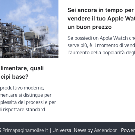
Sei ancora in tempo per
vendere il tuo Apple Wa
un buon prezzo
Se possiedi un Apple Watch che
serve più, è il momento di vend
l’aumento della popolarità deg
alimentare, quali
ncipi base?
 produttivo moderno,
imentare si distingue per
plessità dei processi e per
di rispettare standard…
6
Primapaginamolise.it
| Universal News by
Ascendoor
| Powe