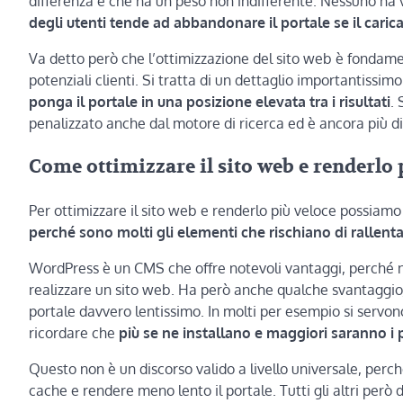
differenza e che ha un peso non indifferente. Nessuno ha vo
degli utenti tende ad abbandonare il portale se il car
Va detto però che l’ottimizzazione del sito web è fondamen
potenziali clienti. Si tratta di un dettaglio importantissi
ponga il portale in una posizione elevata tra i risultati
. 
penalizzato anche dal motore di ricerca ed è ancora più diff
Come ottimizzare il sito web e renderlo 
Per ottimizzare il sito web e renderlo più veloce possiamo 
perché sono molti gli elementi che rischiano di rallent
WordPress è un CMS che offre notevoli vantaggi, perché 
realizzare un sito web. Ha però anche qualche svantaggio, 
portale davvero lentissimo. In molti per esempio si servon
ricordare che
più se ne installano e maggiori saranno i 
Questo non è un discorso valido a livello universale, per
cache e rendere meno lento il portale. Tutti gli altri però