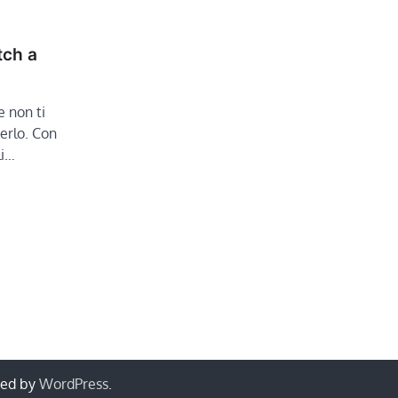
tch a
 non ti
erlo. Con
li…
red by
WordPress
.