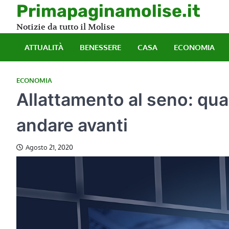
Skip
Primapaginamolise.it
to
Notizie da tutto il Molise
content
ATTUALITÀ
BENESSERE
CASA
ECONOMIA
ECONOMIA
Allattamento al seno: qua
andare avanti
Agosto 21, 2020