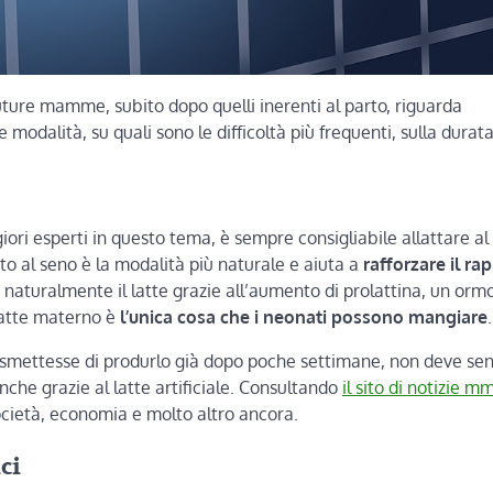
uture mamme, subito dopo quelli inerenti al parto, riguarda
 modalità, su quali sono le difficoltà più frequenti, sulla durata
ori esperti in questo tema, è sempre consigliabile allattare al
to al seno è la modalità più naturale e aiuta a
rafforzare il ra
aturalmente il latte grazie all’aumento di prolattina, un orm
 latte materno è
l’unica cosa che i neonati possono mangiare
.
o smettesse di produrlo già dopo poche settimane, non deve sent
anche grazie al latte artificiale. Consultando
il sito di notizie m
ocietà, economia e molto altro ancora.
ci