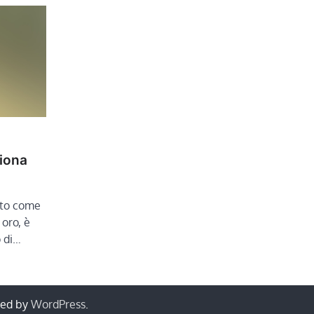
iona
sto come
 oro, è
o di…
red by
WordPress
.