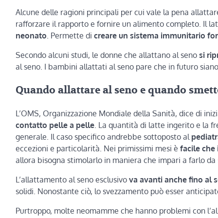
Alcune delle ragioni principali per cui vale la pena allatt
rafforzare il rapporto e fornire un alimento completo. Il l
neonato
. Permette di
creare un sistema immunitario fo
Secondo alcuni studi, le donne che allattano al seno
si ri
al seno. I bambini allattati al seno pare che in futuro sian
Quando allattare al seno e quando smett
L’OMS, Organizzazione Mondiale della Sanità, dice di inizi
contatto pelle a pelle
. La quantità di latte ingerito e la
generale. Il caso specifico andrebbe sottoposto al
pediatr
eccezioni e particolarità. Nei primissimi mesi è
facile che
allora bisogna stimolarlo in maniera che impari a farlo da 
L’allattamento al seno esclusivo
va avanti anche fino al
solidi. Nonostante ciò, lo svezzamento può esser anticipato
Purtroppo, molte neomamme che hanno problemi con l’all