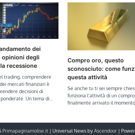
 andamento dei
e opinioni degli
Compro oro, questo
lla recessione
sconosciuto: come funz
l trading, comprendere
questa attività
ei mercati finanziari è
Se anche tu ti sei sempre chie
prendere decisioni di
funziona l’attività di un compro
 ponderate. Un tema di…
finalmente arrivato il moment
6
Primapaginamolise.it
| Universal News by
Ascendoor
| Powe