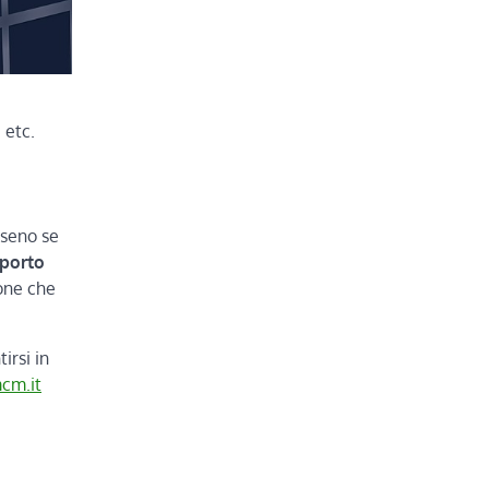
 etc.
 seno se
pporto
one che
irsi in
mcm.it