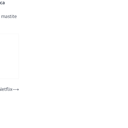
ica
 mastite
Netflix
⟶