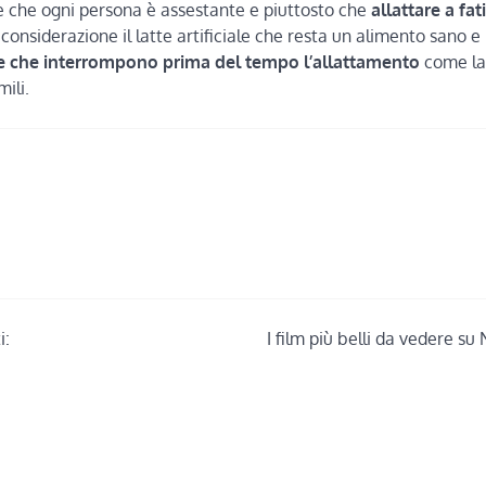
e che ogni persona è assestante e piuttosto che
allattare a fat
 considerazione il latte artificiale che resta un alimento sano e
e che interrompono prima del tempo l’allattamento
come la
ili.
i:
I film più belli da vedere su 