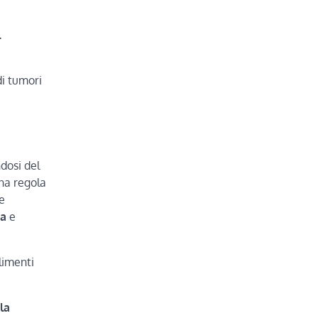
l
di tumori
dosi del
una regola
le
ta
e
alimenti
la