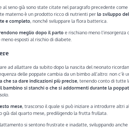
are al seno già sono state citate nel paragrafo precedente come
atte materno è un prodotto ricco di nutrienti per
lo sviluppo de
rte e completo
, nonché sviluppare la flora batterica.
prendono meglio dopo il parto
e rischiano meno l’insorgenza 
o meno esposti al rischio di diabete.
ere
are ad allattare da subito dopo la nascita del neonato ricordan
 frequenza delle poppate cambia da un bimbo all’altro: non c’è 
a che sa dare indicazioni più precise
, tenendo conto di tutte 
 il bambino si stanchi o che si addormenti durante la poppa
solo.
 sesto mese
, trascorso il quale si può iniziare a introdurre altri 
 già dal quarto mese, prediligendo la frutta frullata.
attamento si sentono frustrate e inadatte, sviluppando anche