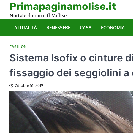
Skip
Primapaginamolise.it
to
Notizie da tutto il Molise
content
ATTUALITÀ
BENESSERE
CASA
ECONOMIA
FASHION
Sistema Isofix o cinture di
fissaggio dei seggiolini a
Ottobre 16, 2019