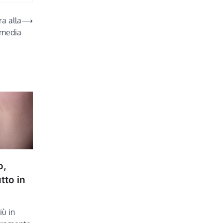
a alla
⟶
media
o,
tto in
iù in