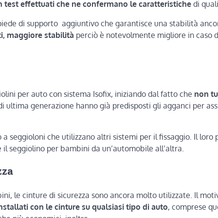
h test effettuati che ne confermano le caratteristiche
di quali
il piede di supporto aggiuntivo che garantisce una stabilità anco
ti, maggiore stabilità
perciò è notevolmente migliore in caso d
olini per auto con sistema Isofix, iniziando dal fatto che
non tu
i ultima generazione hanno già predisposti gli agganci per assi
 seggioloni che utilizzano altri sistemi per il fissaggio. Il loro
il seggiolino per bambini da un’automobile all’altra.
zza
ini, le cinture di sicurezza sono ancora molto utilizzate. Il moti
nstallati con le cinture su qualsiasi tipo di auto
, comprese qu