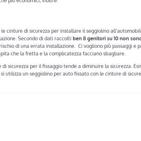
che più economici, inoltre.
le cinture di sicurezza per installare il seggiolino all’automobile
llazione. Secondo di dati raccolti
ben 8 genitori su 10 non son
 rischio di una errata installazione. Ci vogliono più passaggi e 
ita che la fretta e la complicatezza facciano sbagliare.
re di sicurezza per il fissaggio tende a diminuire la sicurezza. Es
i utilizza un seggiolino per auto fissato con le cinture di sicur