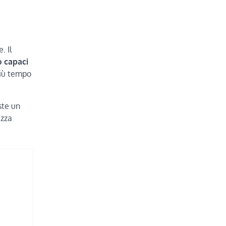
. Il
o capaci
più tempo
iste un
ezza