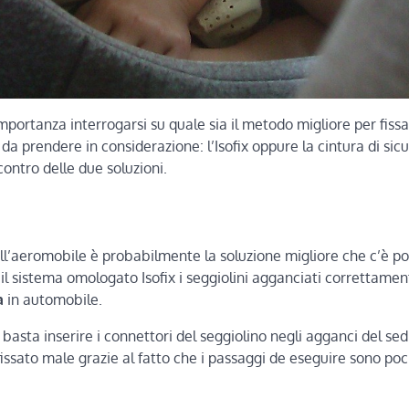
portanza interrogarsi su quale sia il metodo migliore per fissa
a prendere in considerazione: l’Isofix oppure la cintura di sicu
ontro delle due soluzioni.
all’aeromobile è probabilmente la soluzione migliore che c’è poi
il sistema omologato Isofix i seggiolini agganciati correttame
a
in automobile.
basta inserire i connettori del seggiolino negli agganci del sedil
o fissato male grazie al fatto che i passaggi de eseguire sono poc