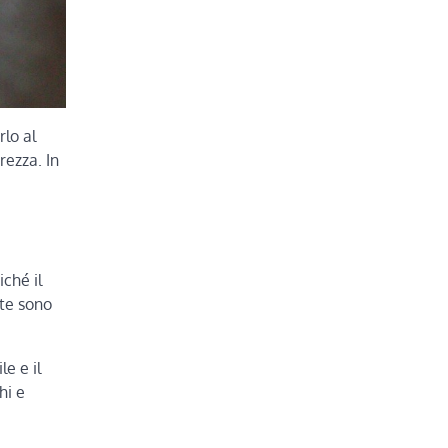
rlo al
rezza. In
ché il
nte sono
e e il
hi e