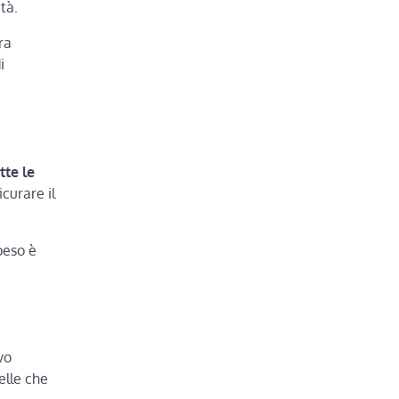
tà.
ra
i
tte le
curare il
 peso è
vo
elle che