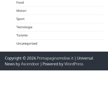
Food
Motori
Sport
Tecnologia
Turismo
Uncategorized
Copyright © 2026
Primapaginamolise.it
| Universal
News by
Ascendoor
| Powered by
WordPress
.