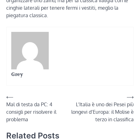
organizzare uno zaino, ma per la classica valigia con le
cinghie laterali per tenere fermi i vestiti, meglio la
piegatura classica.
Grey
Navigazione
⟵
⟶
Mal di testa da PC: 4
L’Italia è uno dei Pesei più
articoli
consigli per risolvere il
longevi d’Europa: il Molise è
problema
terzo in classifica
Related Posts