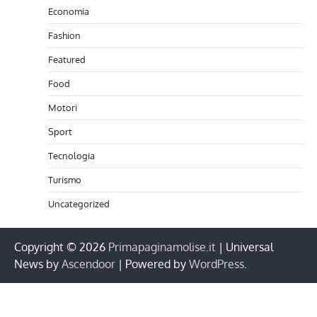
Economia
Fashion
Featured
Food
Motori
Sport
Tecnologia
Turismo
Uncategorized
Copyright © 2026
Primapaginamolise.it
| Universal
News by
Ascendoor
| Powered by
WordPress
.