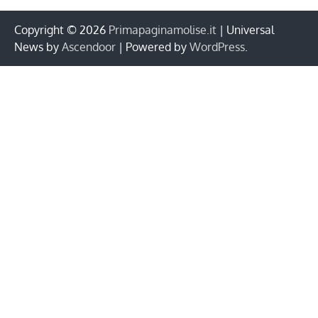
Copyright © 2026
Primapaginamolise.it
| Universal
News by
Ascendoor
| Powered by
WordPress
.