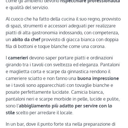
come gli ambienti devono
rispecchiare professionalità
e qualità del servizio.
Al cuoco che ha fatto della cucina il suo regno, provvisto
di spazi, strumenti e accessori adeguati per realizzare
piatti di alta gastronomia indossando, con competenza,
un
abito da chef
provvisto di giacca bianca con doppia
fila di bottoni e toque blanche come una corona.
I
camerieri
devono saper portare piatti e ordinazioni
girando tra i tavoli con sveltezza ed eleganza. Pantaloni
e maglietta corta e scarpe da ginnastica rendono il
cameriere sciatto e non fanno una
buona impressione
se i tavoli sono apparecchiati con tovaglie bianche e
posate perfettamente lucidate. Camicia bianca,
pantaloni neri e scarpe morbide in pelle, lucide e pulite,
sono l’
abbigliamento più adatto per servire con lo
stile
scelto per arredare il locale.
In un bar, dove il punto forte sta nella preparazione di