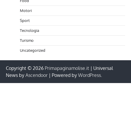
Food
Motori
Sport
Tecnologia
Turismo
Uncategorized
Copyright © 2026
Primapaginamolise.it
| Universal
News by
Ascendoor
| Powered by
WordPress
.